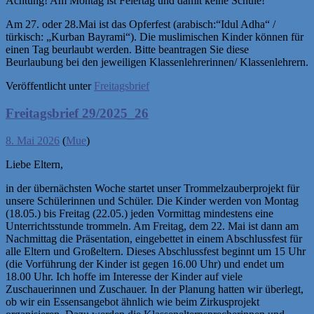
Achtung! Am Montag ist Feiertag und damit keine Schule!
Am 27. oder 28.Mai ist das Opferfest (arabisch:“Idul Adha“ /
türkisch: „Kurban Bayrami“). Die muslimischen Kinder können für
einen Tag beurlaubt werden. Bitte beantragen Sie diese
Beurlaubung bei den jeweiligen Klassenlehrerinnen/ Klassenlehrern.
Veröffentlicht unter
Freitagsbrief
Freitagsbrief 29/2025_26
8. Mai 2026
(
Mue
)
Liebe Eltern,
in der übernächsten Woche startet unser Trommelzauberprojekt für
unsere Schülerinnen und Schüler. Die Kinder werden von Montag
(18.05.) bis Freitag (22.05.) jeden Vormittag mindestens eine
Unterrichtsstunde trommeln. Am Freitag, dem 22. Mai ist dann am
Nachmittag die Präsentation, eingebettet in einem Abschlussfest für
alle Eltern und Großeltern. Dieses Abschlussfest beginnt um 15 Uhr
(die Vorführung der Kinder ist gegen 16.00 Uhr) und endet um
18.00 Uhr. Ich hoffe im Interesse der Kinder auf viele
Zuschauerinnen und Zuschauer. In der Planung hatten wir überlegt,
ob wir ein Essensangebot ähnlich wie beim Zirkusprojekt