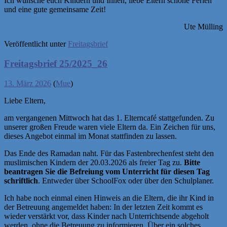
Ich wünsche euch Kindern und Ihnen, liebe Eltern schöne Ferien
und eine gute gemeinsame Zeit!
Ute Mülling
Veröffentlicht unter
Freitagsbrief
Freitagsbrief 25/2025_26
13. März 2026
(
Mue
)
Liebe Eltern,
am vergangenen Mittwoch hat das 1. Elterncafé stattgefunden. Zu
unserer großen Freude waren viele Eltern da. Ein Zeichen für uns,
dieses Angebot einmal im Monat stattfinden zu lassen.
Das Ende des Ramadan naht. Für das Fastenbrechenfest steht den
muslimischen Kindern der 20.03.2026 als freier Tag zu.
Bitte
beantragen Sie die Befreiung vom Unterricht für diesen Tag
schriftlich
. Entweder über SchoolFox oder über den Schulplaner.
Ich habe noch einmal einen Hinweis an die Eltern, die ihr Kind in
der Betreuung angemeldet haben: In der letzten Zeit kommt es
wieder verstärkt vor, dass Kinder nach Unterrichtsende abgeholt
werden, ohne die Betreuung zu informieren. Über ein solches