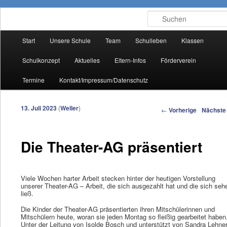
Suchen
Hauptmenü
Start
Unsere Schule
Team
Schulleben
Klassen
Zum Inhalt wechseln
Zum sekundären Inhalt wechseln
Schulkonzept
Aktuelles
Eltern-Infos
Förderverein
Termine
Kontakt/Impressum/Datenschutz
Artikelnavigation
13. Juli 2023
(
Weller
)
←
Vorherige
Nächst
Die Theater-AG präsentiert
Viele Wochen harter Arbeit stecken hinter der heutigen Vorstellung
unserer Theater-AG – Arbeit, die sich ausgezahlt hat und die sich seh
ließ.
Die Kinder der Theater-AG präsentierten ihren Mitschülerinnen und
Mitschülern heute, woran sie jeden Montag so fleißig gearbeitet haben
Unter der Leitung von Isolde Bosch und unterstützt von Sandra Lehner