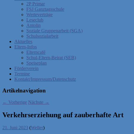
2P Primar
FSJ Ganztagsschule
Werteverträge
Leseclub
Antolin
Soziale Gruppenarbeit (SGA)
Schulsozialarbeit
Aktuelles
Eltern-Infos
Elterncafé
Schul-Eltern-Beirat (SEB)
Speiseplan
Förderverein
Termine
Kontakt/Impressum/Datenschutz
Artikelnavigation
←
Vorherige
Nächste
→
Verkehrserziehung auf zauberhafte Art
21. Juni 2023
(
Weller
)