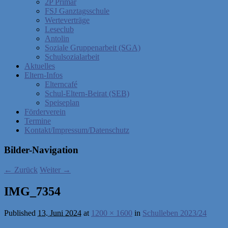
2P Primar
FSJ Ganztagsschule
Werteverträge
Leseclub
Antolin
Soziale Gruppenarbeit (SGA)
Schulsozialarbeit
Aktuelles
Eltern-Infos
Elterncafé
Schul-Eltern-Beirat (SEB)
Speiseplan
Förderverein
Termine
Kontakt/Impressum/Datenschutz
Bilder-Navigation
← Zurück
Weiter →
IMG_7354
Published
13. Juni 2024
at
1200 × 1600
in
Schulleben 2023/24