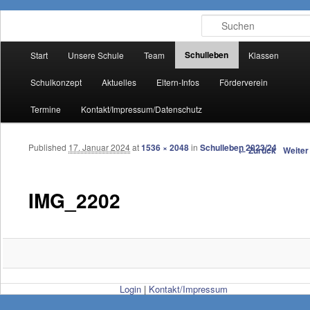
Suchen
Hauptmenü
Schulleben
Start
Unsere Schule
Team
Klassen
Zum Inhalt wechseln
Zum sekundären Inhalt wechseln
Schulkonzept
Aktuelles
Eltern-Infos
Förderverein
Termine
Kontakt/Impressum/Datenschutz
Bilder-Navigation
Published
17. Januar 2024
at
1536 × 2048
in
Schulleben 2023/24
← Zurück
Weiter
IMG_2202
Login
|
Kontakt/Impressum