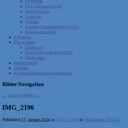
2P Primar
FSJ Ganztagsschule
Werteverträge
Leseclub
Antolin
Soziale Gruppenarbeit (SGA)
Schulsozialarbeit
Aktuelles
Eltern-Infos
Elterncafé
Schul-Eltern-Beirat (SEB)
Speiseplan
Förderverein
Termine
Kontakt/Impressum/Datenschutz
Bilder-Navigation
← Zurück
Weiter →
IMG_2196
Published
17. Januar 2024
at
1536 × 2048
in
Schulleben 2023/24