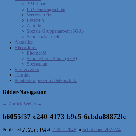
2P Primar
FSJ Ganztagsschule
Werteverträge
Leseclub
Antolin
Soziale Gruppenarbeit (SGA)
Schulsozialarbeit
Aktuelles
Eltern-Infos
Elterncafé
Schul-Eltern-Beirat (SEB)
Speiseplan
Förderverein
Termine
Kontakt/Impressum/Datenschutz
Bilder-Navigation
← Zurück
Weiter →
b6055f37-c240-4173-b9c5-6cbda88872fc
Published
7. Mai 2024
at
1536 × 2048
in
Schulleben 2023/24