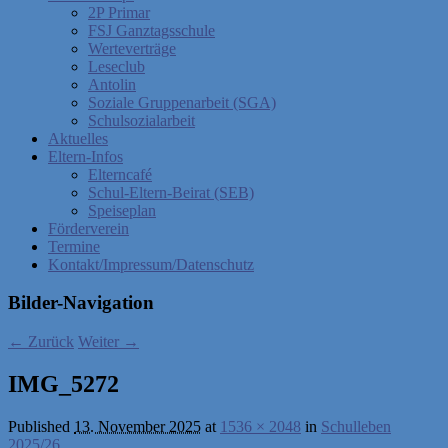
2P Primar
FSJ Ganztagsschule
Werteverträge
Leseclub
Antolin
Soziale Gruppenarbeit (SGA)
Schulsozialarbeit
Aktuelles
Eltern-Infos
Elterncafé
Schul-Eltern-Beirat (SEB)
Speiseplan
Förderverein
Termine
Kontakt/Impressum/Datenschutz
Bilder-Navigation
← Zurück
Weiter →
IMG_5272
Published
13. November 2025
at
1536 × 2048
in
Schulleben
2025/26