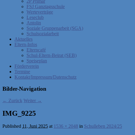
2P Primar
FSJ Ganztagsschule
Werteverträge
Leseclub
Antolin
Soziale Gruppenarbeit (SGA)
Schulsozialarbeit
Aktuelles
Eltern-Infos
Elterncafé
Schul-Eltern-Beirat (SEB)
Speiseplan
Förderverein
Termine
Kontakt/Impressum/Datenschutz
Bilder-Navigation
← Zurück
Weiter →
IMG_9225
Published
11. Juni 2025
at
1536 × 2048
in
Schulleben 2024/25