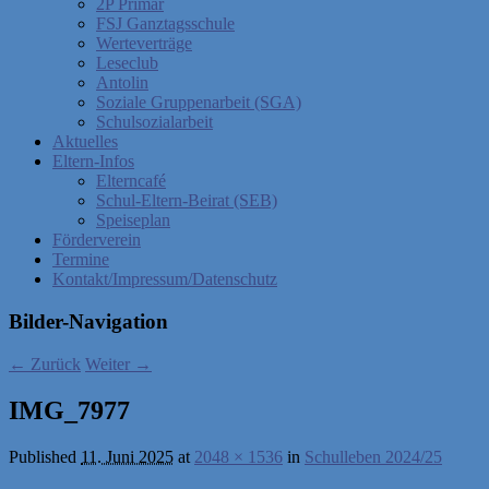
2P Primar
FSJ Ganztagsschule
Werteverträge
Leseclub
Antolin
Soziale Gruppenarbeit (SGA)
Schulsozialarbeit
Aktuelles
Eltern-Infos
Elterncafé
Schul-Eltern-Beirat (SEB)
Speiseplan
Förderverein
Termine
Kontakt/Impressum/Datenschutz
Bilder-Navigation
← Zurück
Weiter →
IMG_7977
Published
11. Juni 2025
at
2048 × 1536
in
Schulleben 2024/25