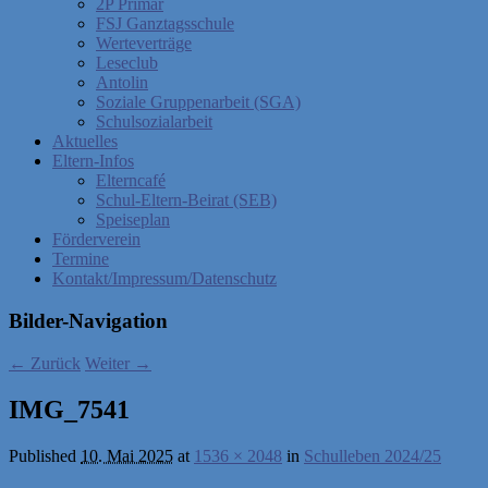
2P Primar
FSJ Ganztagsschule
Werteverträge
Leseclub
Antolin
Soziale Gruppenarbeit (SGA)
Schulsozialarbeit
Aktuelles
Eltern-Infos
Elterncafé
Schul-Eltern-Beirat (SEB)
Speiseplan
Förderverein
Termine
Kontakt/Impressum/Datenschutz
Bilder-Navigation
← Zurück
Weiter →
IMG_7541
Published
10. Mai 2025
at
1536 × 2048
in
Schulleben 2024/25